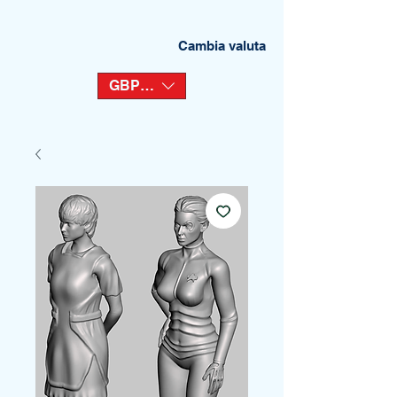
Cambia valuta
GBP (£)