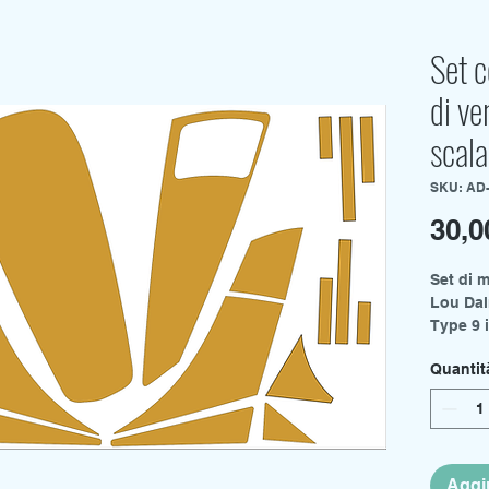
Set 
di ve
scala
SKU: AD
30,0
Set di 
Lou Dal
Type 9 i
Di segui
Quantit
YouTub
Aztek D
di tipo 9
Aggiu