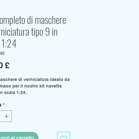
completo di maschere
rniciatura tipo 9 in
 1:24
-92
Prezzo
0 £
maschere di verniciatura ideato da
maso per il nostro kit navetta
n scala 1:24.
to il link alla sua build su
à
*
e.
ummy - Costruzione dello shuttle
.
ngi al carrello