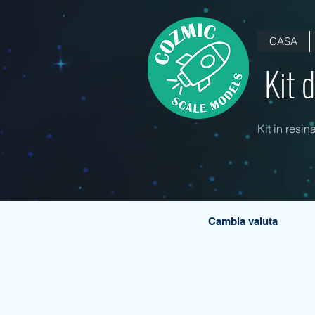
CASA
Kit 
Kit in resin
Cambia valuta