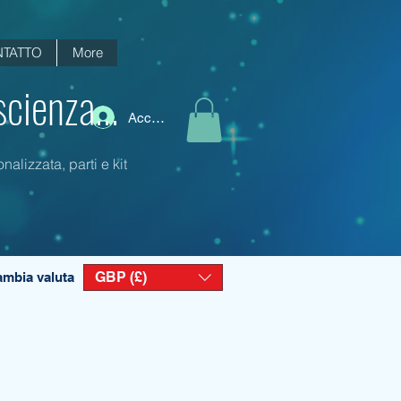
TATTO
More
scienza...
Accedi
alizzata, parti e kit
GBP (£)
mbia valuta