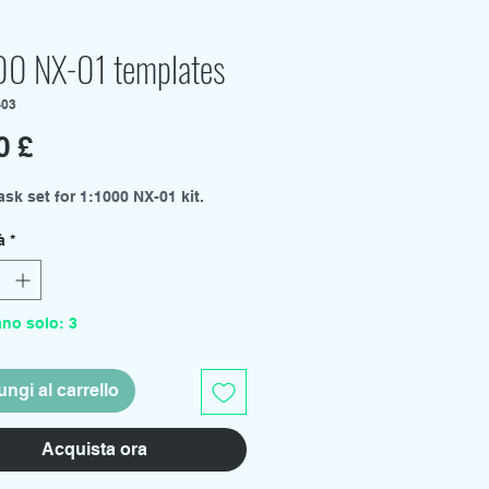
00 NX-01 templates
-03
Prezzo
0 £
sk set for 1:1000 NX-01 kit.
à
*
ano solo: 3
ngi al carrello
Acquista ora