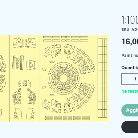
1:10
SKU: AD
16,0
Paint ma
Quantit
Ne rest
Aggiu