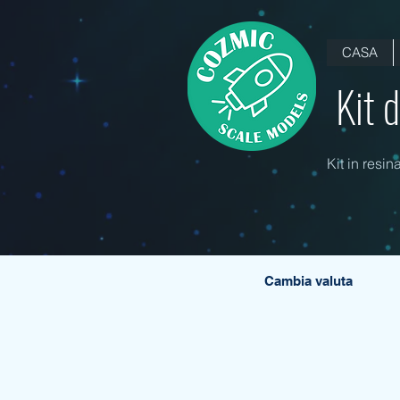
CASA
Kit 
Kit in resin
Cambia valuta