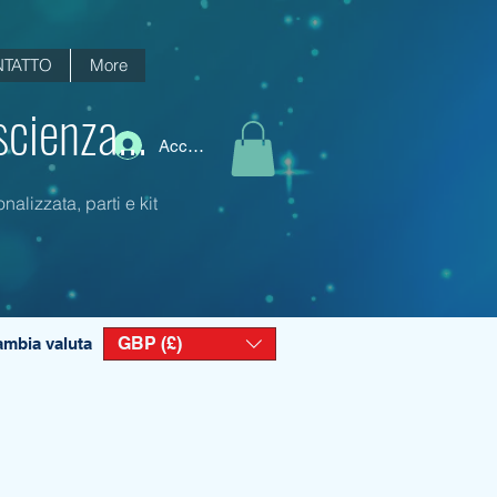
TATTO
More
scienza...
Accedi
alizzata, parti e kit
GBP (£)
mbia valuta