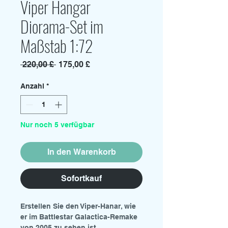
Viper Hangar
Diorama-Set im
Maßstab 1:72
Standardpreis
Sale-
 220,00 £ 
175,00 £
Preis
Anzahl
*
Nur noch 5 verfügbar
In den Warenkorb
Sofortkauf
Erstellen Sie den Viper-Hanar, wie
er im Battlestar Galactica-Remake
von 2005 zu sehen ist.