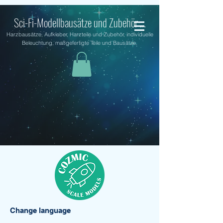
Sci-Fi-Modellbausätze und Zubehör ...
Harzbausätze, Aufkleber, Harzteile und Zubehör, individuelle
Beleuchtung, maßgefertigte Teile und Bausätze.
Change language