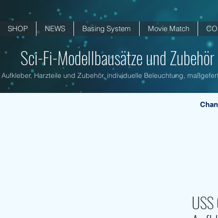
SHOP
NEWS
Basing System
Movie Match
CO
Sci-Fi-Modellbausätze und Zubehör .
Aufkleber, Harzteile und Zubehör, individuelle Beleuchtung, maßgefert
Chan
USS C