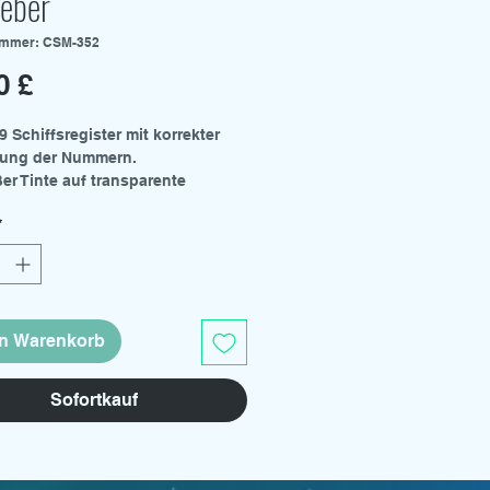
leber
ummer: CSM-352
Preis
0 £
9 Schiffsregister mit korrekter
ung der Nummern.
ßer Tinte auf transparente
erfolie gedruckt.
*
ser Website ist auch ein
nstersatz erhältlich.
en Warenkorb
Sofortkauf