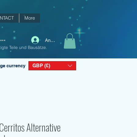
NTACT
More
..
Anmelden
igte Teile und Bausätze.
GBP (£)
ge currency
erritos Alternative