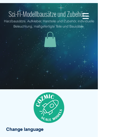
Sci-Fi-Modellbausätze und Zubehör ...
Harzbausätze, Aufkleber, Harzteile und Zubehör, individuelle
Beleuchtung, maßgefertigte Teile und Bausätze.
Change language