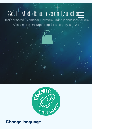
Sci-Fi-Modellbausätze und Zubehör ...
Harzbausätze, Aufkleber, Harzteile und Zubehör, individuelle
Beleuchtung, maßgefertigte Teile und Bausätze.
Change language