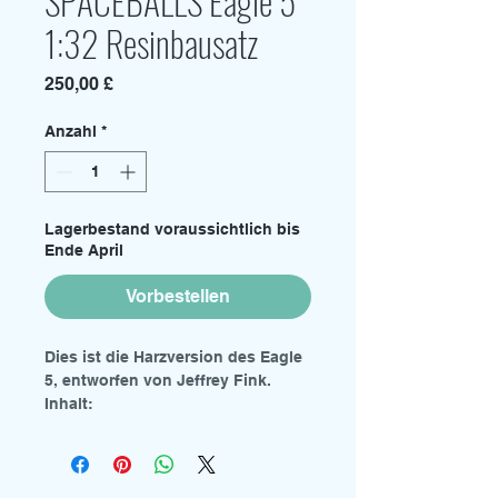
SPACEBALLS Eagle 5
1:32 Resinbausatz
Preis
250,00 £
Anzahl
*
Lagerbestand voraussichtlich bis
Ende April
Vorbestellen
Dies ist die Harzversion des Eagle
5, entworfen von Jeffrey Fink.
Inhalt:
• Mehrteiliger Harzbausatz, 330 mm
lang
• Figuren von Barf und Lonestar
• Hydrant, Bierdosen und