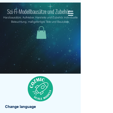
Sci-Fi-Modellbausätze und Zubehör ...
Harzbausätze, Aufkleber, Harzteile und Zubehör, individuelle
Beleuchtung, maßgefertigte Teile und Bausätze.
Change language