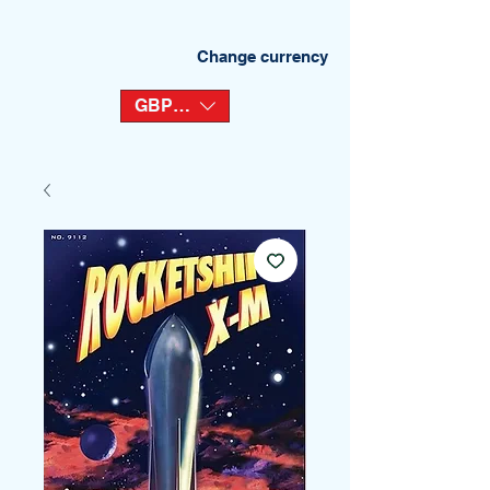
Change currency
GBP (£)