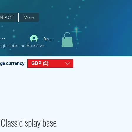
NTACT
More
..
Anmelden
igte Teile und Bausätze.
GBP (£)
ge currency
Class display base