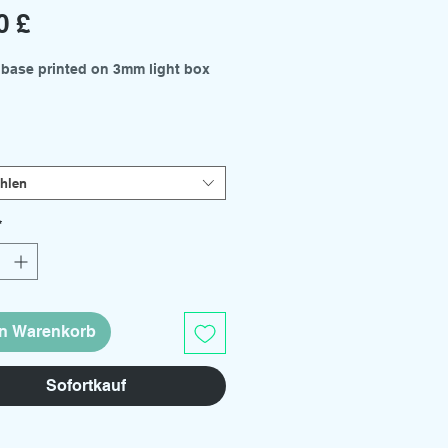
Preis
0 £
 base printed on 3mm light box
es available from the drop down
hlen
 - 300mm x 210mm
- 210mm x 150mm
*
kits and support rod holders
arately.
en Warenkorb
Sofortkauf