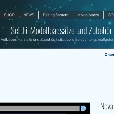
SHOP
NEWS
Basing System
Movie Match
CO
Sci-Fi-Modellbausätze und Zubehör .
Aufkleber, Harzteile und Zubehör, individuelle Beleuchtung, maßgefert
Chan
Nova 