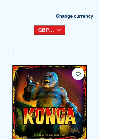
Change currency
GBP (£)