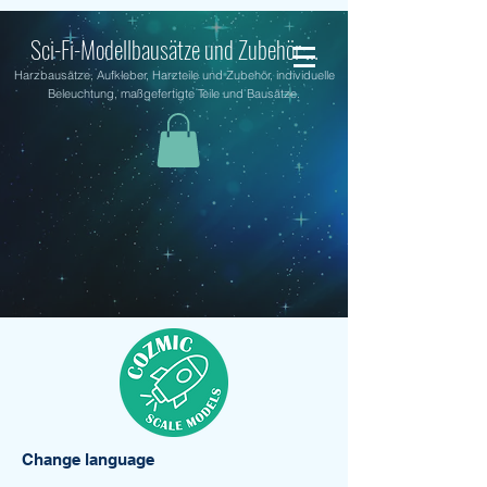
Sci-Fi-Modellbausätze und Zubehör ...
Harzbausätze, Aufkleber, Harzteile und Zubehör, individuelle
Beleuchtung, maßgefertigte Teile und Bausätze.
Change language