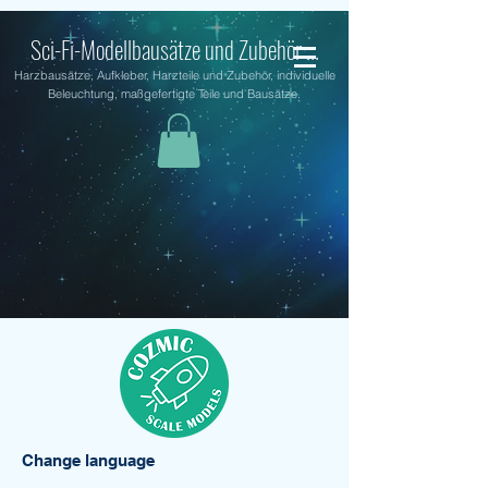
Sci-Fi-Modellbausätze und Zubehör ...
Harzbausätze, Aufkleber, Harzteile und Zubehör, individuelle
Beleuchtung, maßgefertigte Teile und Bausätze.
Change language