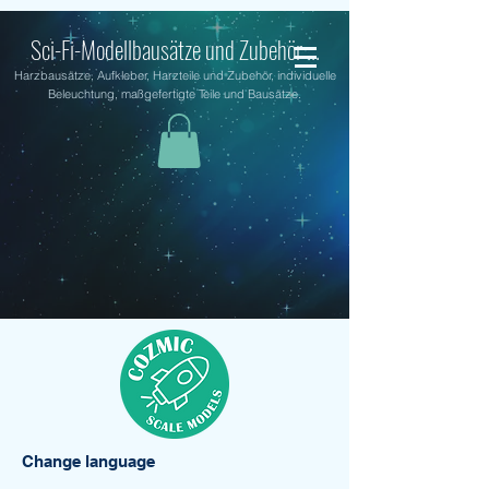
Sci-Fi-Modellbausätze und Zubehör ...
Harzbausätze, Aufkleber, Harzteile und Zubehör, individuelle
Beleuchtung, maßgefertigte Teile und Bausätze.
Change language