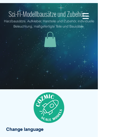
Sci-Fi-Modellbausätze und Zubehör ...
Harzbausätze, Aufkleber, Harzteile und Zubehör, individuelle
Beleuchtung, maßgefertigte Teile und Bausätze.
Change language