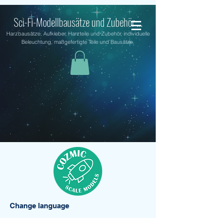
Sci-Fi-Modellbausätze und Zubehör ...
Harzbausätze, Aufkleber, Harzteile und Zubehör, individuelle
Beleuchtung, maßgefertigte Teile und Bausätze.
Change language