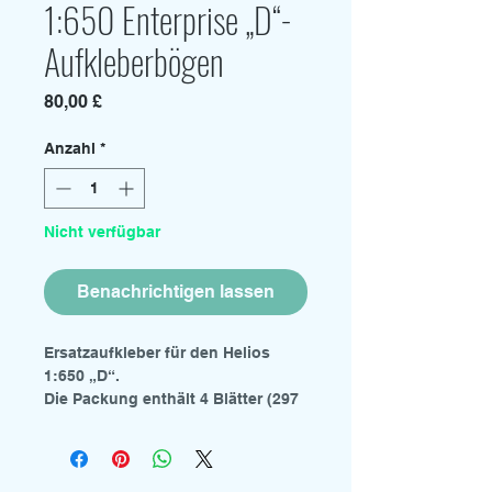
1:650 Enterprise „D“-
Aufkleberbögen
Preis
80,00 £
Anzahl
*
Nicht verfügbar
Benachrichtigen lassen
Ersatzaufkleber für den Helios
1:650 „D“.
Die Packung enthält 4 Blätter (297
mm x 210 mm), die in Vollfarbe,
einschließlich Weiß, auf
transparenter Aufkleberfolie
gedruckt sind.