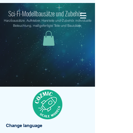
Sci-Fi-Modellbausätze und Zubehör ...
Harzbausätze, Aufkleber, Harzteile und Zubehör, individuelle
Beleuchtung, maßgefertigte Teile und Bausätze.
Change language