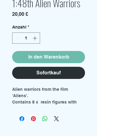
1:48th Alien Warriors
Preis
20,00 £
Anzahl
*
In den Warenkorb
Sofortkauf
Alien warriors from the film
'Aliens'.
Contains 8 x resin figures with
round bases.
Requires painting.