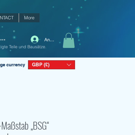
NTACT
More
..
Anmelden
igte Teile und Bausätze.
GBP (£)
ge currency
-Maßstab „BSG“