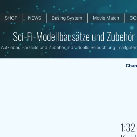
SHOP
NEWS
Basing System
Movie Match
CO
Sci-Fi-Modellbausätze und Zubehör .
Aufkleber, Harzteile und Zubehör, individuelle Beleuchtung, maßgefert
Chan
1:32