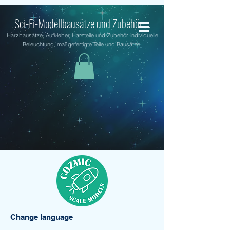
Sci-Fi-Modellbausätze und Zubehör ...
Harzbausätze, Aufkleber, Harzteile und Zubehör, individuelle
Beleuchtung, maßgefertigte Teile und Bausätze.
Change language