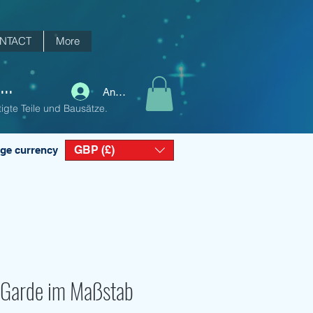
NTACT
More
..
Anmelden
igte Teile und Bausätze.
GBP (£)
ge currency
 Garde im Maßstab