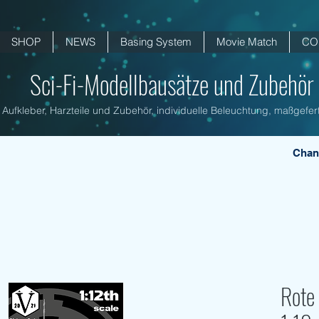
SHOP
NEWS
Basing System
Movie Match
CO
Sci-Fi-Modellbausätze und Zubehör .
Aufkleber, Harzteile und Zubehör, individuelle Beleuchtung, maßgefert
Chan
Rote