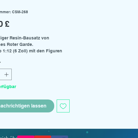
ummer: CSM-268
Preis
0 £
liger Resin-Bausatz von
nes Roter Garde.
 1:12 (6 Zoll) mit den Figuren
dai und Black Series.
*
erfügbar
achrichtigen lassen