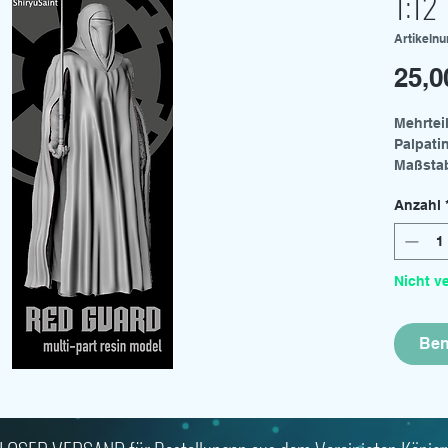
1:12
Artikeln
25,0
Mehrtei
Palpati
Maßstab
von Ban
Anzahl
Nicht v
Ben