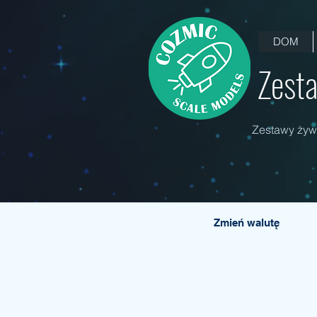
DOM
Zesta
Zestawy żywi
Zmień walutę