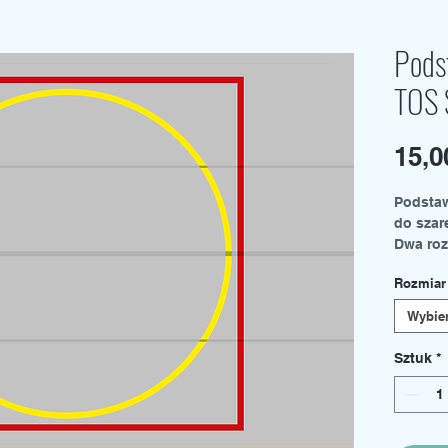
Pods
TOS 
15,
Podsta
do szar
Dwa ro
rozwija
Rozmiar
Średni 
Mały - 
Wybie
Zestawy
podporo
Sztuk
*