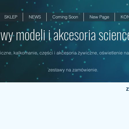
SKLEP
NEWS
Coming Soon
New Page
KON
wy modeli i akcesoria science 
czne, kalkomanie, części i akcesoria żywiczne, oświetlenie na
zestawy na zamówienie.
Z