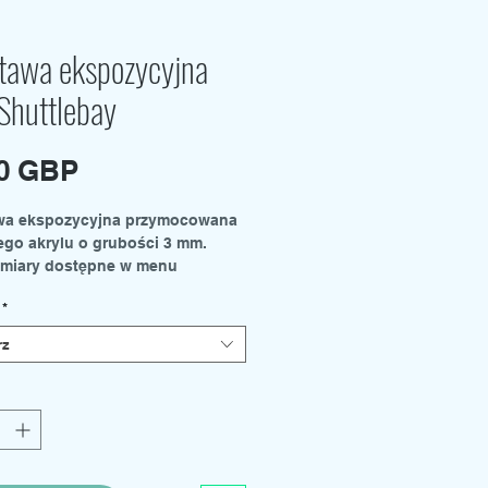
tawa ekspozycyjna
Shuttlebay
Cena
00 GBP
wa ekspozycyjna przymocowana
ego akrylu o grubości 3 mm.
zmiary dostępne w menu
nym.
*
- 300 mm x 210 mm
210 mm x 150 mm
rz
 bazowe i uchwyty na pręty
we sprzedawane są oddzielnie.