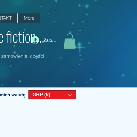
TAKT
More
fiction...
Zaloguj się
 zamówienie, części i
GBP (£)
mień walutę