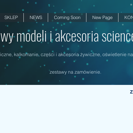
SKLEP
NEWS
Coming Soon
New Page
KON
wy modeli i akcesoria science 
czne, kalkomanie, części i akcesoria żywiczne, oświetlenie na
zestawy na zamówienie.
Z