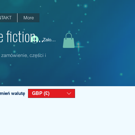
TAKT
More
fiction...
Zaloguj się
 zamówienie, części i
GBP (£)
mień walutę