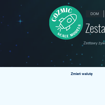
DOM
Zesta
Zestawy żywi
Zmień walutę