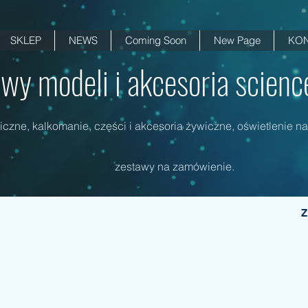
SKLEP
NEWS
Coming Soon
New Page
KON
wy modeli i akcesoria science 
czne, kalkomanie, części i akcesoria żywiczne, oświetlenie na
zestawy na zamówienie.
Z