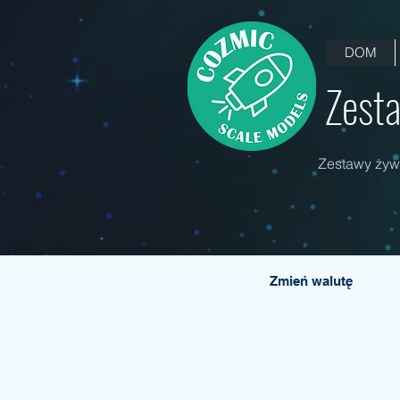
DOM
Zesta
Zestawy żywi
Zmień walutę