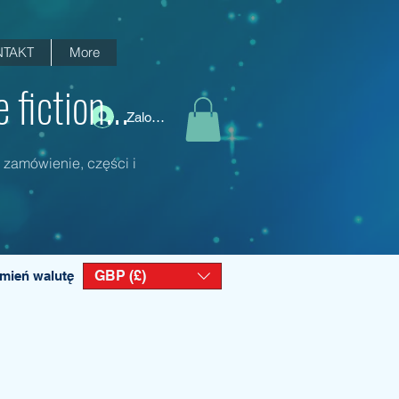
TAKT
More
fiction...
Zaloguj się
 zamówienie, części i
GBP (£)
mień walutę