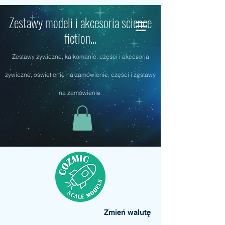
Zestawy modeli i akcesoria science
fiction...
Zestawy żywiczne, kalkomanie, części i akcesoria
żywiczne, oświetlenie na zamówienie, części i zestawy
na zamówienie.
Zmień walutę