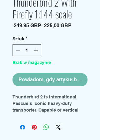
Thunderbird 2 With
Firefly 1:144 scale
Regularna
Cena
 249,95 GBP 
225,00 GBP
cena
Rabatowa
Sztuk
*
Brak w magazynie
Powiadom, gdy artykuł będzie dostępny
Thunderbird 2 is International
Rescue’s iconic heavy-duty
transporter. Capable of vertical
take-off and landing (VTOL) and
speeds of up to 5,000 mph, this
formidable aircraft delivers
specialised rescue equipment to