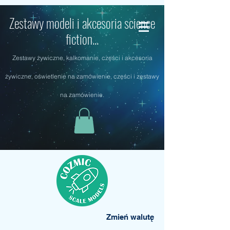
Zestawy modeli i akcesoria science
fiction...
Zestawy żywiczne, kalkomanie, części i akcesoria
żywiczne, oświetlenie na zamówienie, części i zestawy
na zamówienie.
Zmień walutę