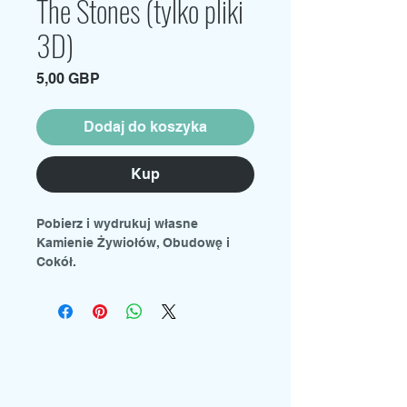
The Stones (tylko pliki
3D)
Cena
5,00 GBP
Dodaj do koszyka
Kup
Pobierz i wydrukuj własne
Kamienie Żywiołów, Obudowę i
Cokół.
Dołączone pliki są dostosowane
do naszej figurki Mondoshawan w
skali 1:8.
Pliki te są przeznaczone wyłącznie
do użytku osobistego i nie nadają
się do odsprzedaży ani użytku
komercyjnego.