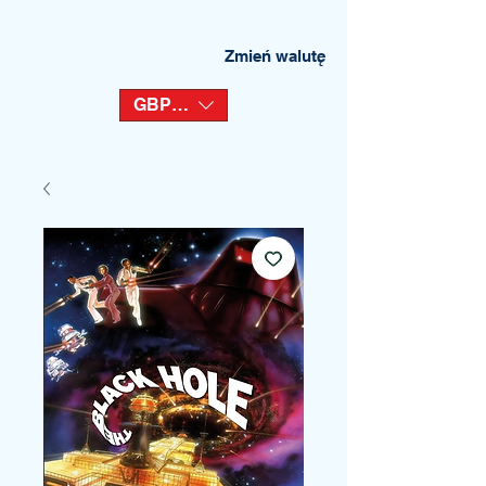
Zmień walutę
GBP (£)