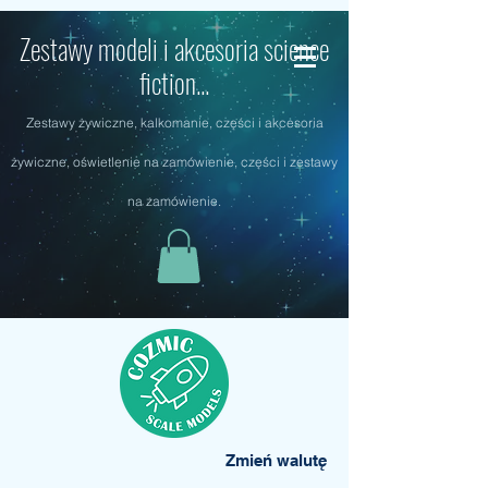
Zestawy modeli i akcesoria science
fiction...
Zestawy żywiczne, kalkomanie, części i akcesoria
żywiczne, oświetlenie na zamówienie, części i zestawy
na zamówienie.
Zmień walutę