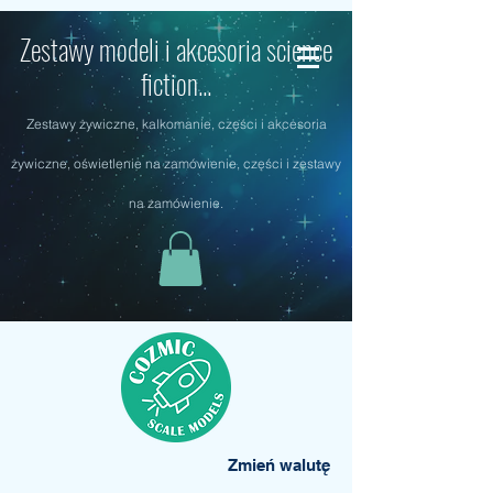
Zestawy modeli i akcesoria science
fiction...
Zestawy żywiczne, kalkomanie, części i akcesoria
żywiczne, oświetlenie na zamówienie, części i zestawy
na zamówienie.
Zmień walutę