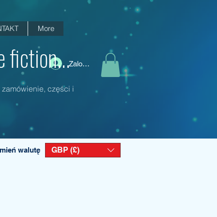
TAKT
More
fiction...
Zaloguj się
 zamówienie, części i
GBP (£)
mień walutę