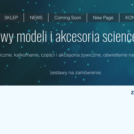
SKLEP
NEWS
Coming Soon
New Page
KON
wy modeli i akcesoria science 
czne, kalkomanie, części i akcesoria żywiczne, oświetlenie na
zestawy na zamówienie.
Z