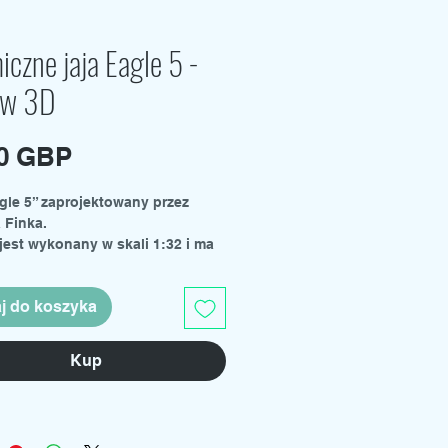
czne jaja Eagle 5 -
aw 3D
Cena
00 GBP
gle 5” zaprojektowany przez
 Finka.
jest wykonany w skali 1:32 i ma
nętrze.
wie znajdują się również pełne
j do koszyka
je i arkusz naklejek do
owania.
nie internetowej można również
Kup
stępnie wydrukowane naklejki i
 figurek.
 wydrukować ten zestaw w
 skali, ale niektóre małe części