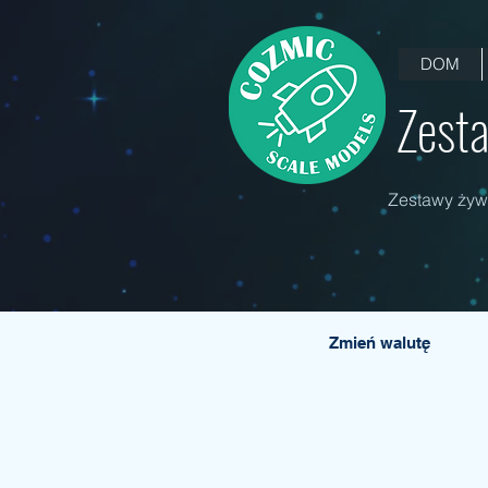
DOM
Zesta
Zestawy żywi
Zmień walutę