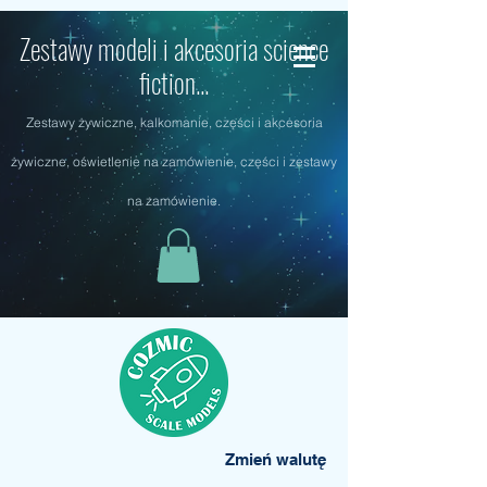
Zestawy modeli i akcesoria science
fiction...
Zestawy żywiczne, kalkomanie, części i akcesoria
żywiczne, oświetlenie na zamówienie, części i zestawy
na zamówienie.
Zmień walutę