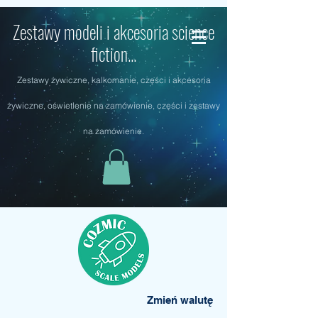
Zestawy modeli i akcesoria science
fiction...
Zestawy żywiczne, kalkomanie, części i akcesoria
żywiczne, oświetlenie na zamówienie, części i zestawy
na zamówienie.
Zmień walutę