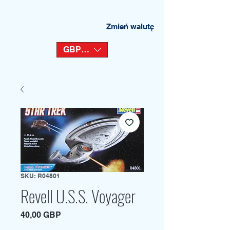
Zmień walutę
GBP (£)
SKU: R04801
Revell U.S.S. Voyager
Cena
40,00 GBP