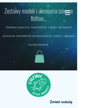
Zestawy modeli i akcesoria science
fiction...
Zestawy żywiczne, kalkomanie, części i akcesoria
żywiczne, oświetlenie na zamówienie, części i zestawy
na zamówienie.
Zmień walutę