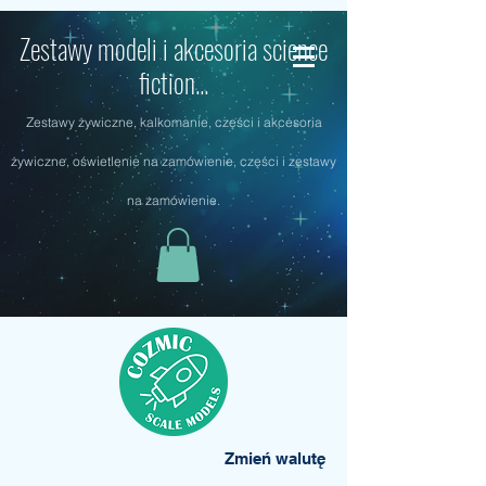
Zestawy modeli i akcesoria science
fiction...
Zestawy żywiczne, kalkomanie, części i akcesoria
żywiczne, oświetlenie na zamówienie, części i zestawy
na zamówienie.
Zmień walutę