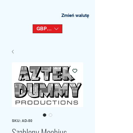
Zmień walutę
GBP (£)
SKU: AD-50
Szablony Moebius