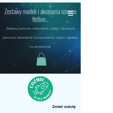
Zestawy modeli i akcesoria science
fiction...
Zestawy żywiczne, kalkomanie, części i akcesoria
żywiczne, oświetlenie na zamówienie, części i zestawy
na zamówienie.
Zmień walutę