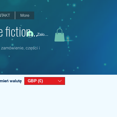
TAKT
More
fiction...
Zaloguj się
 zamówienie, części i
GBP (£)
mień walutę