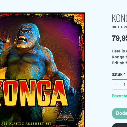
KON
SKU: UP
79,
Here is 
Konga t
British
diorama
Sztuk
*
and a b
This is 
Pozosta
Doda