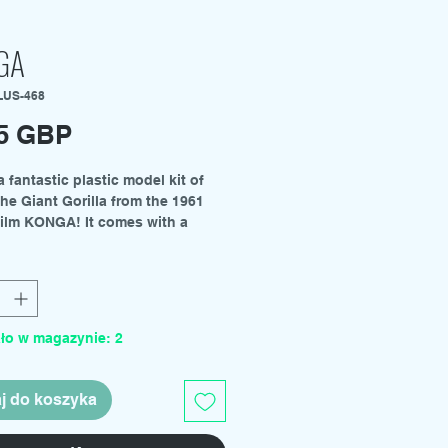
GA
LUS-468
Cena
95 GBP
a fantastic plastic model kit of
he Giant Gorilla from the 1961
 film KONGA! It comes with a
 base that includes 3 victims
uilding facade with a nameplate.
a 1/35 scale kit.
ło w magazynie: 2
j do koszyka