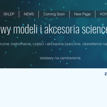
SKLEP
NEWS
Coming Soon
New Page
KON
wy modeli i akcesoria science 
czne, kalkomanie, części i akcesoria żywiczne, oświetlenie na
zestawy na zamówienie.
Z