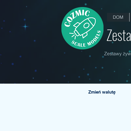
DOM
Zesta
Zestawy żywi
Zmień walutę