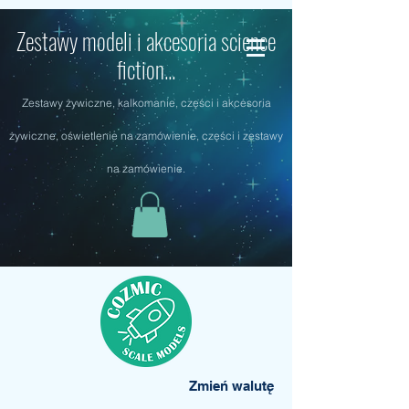
Zestawy modeli i akcesoria science
fiction...
Zestawy żywiczne, kalkomanie, części i akcesoria
żywiczne, oświetlenie na zamówienie, części i zestawy
na zamówienie.
Zmień walutę