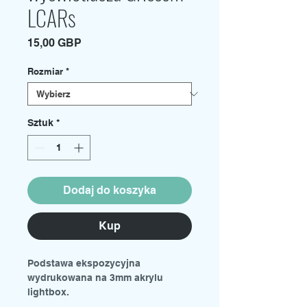
LCARs
Cena
15,00 GBP
Rozmiar
*
Sztuk
*
Dodaj do koszyka
Kup
Podstawa ekspozycyjna
wydrukowana na 3mm akrylu
lightbox.
Dwa rozmiary dostępne w menu