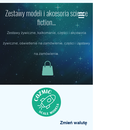
Zestawy modeli i akcesoria science
fiction...
Zestawy żywiczne, kalkomanie, części i akcesoria
żywiczne, oświetlenie na zamówienie, części i zestawy
na zamówienie.
Zmień walutę