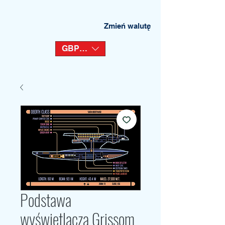
Zmień walutę
GBP (£)
Podstawa
wyświetlacza Grissom