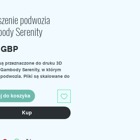
szenie podwozia
ody Serenity
Cena
0 GBP
e są przeznaczone do druku 3D
Gambody Serenity, w którym
 podwozia. Pliki są skalowane do
ale można je powiększyć do
ego rozmiaru w programie do
j do koszyka
Kup