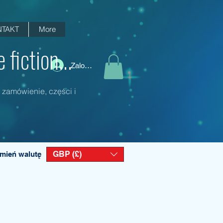
TAKT
More
fiction...
Zaloguj się
 zamówienie, części i
GBP (£)
mień walutę