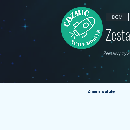
DOM
Zesta
Zestawy żywi
Zmień walutę