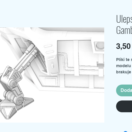
Ulep
Gamb
3,5
Pliki t
modelu 
brakuje
1/400, 
pożądan
Doda
cięcia.