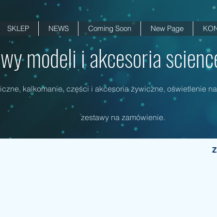
SKLEP
NEWS
Coming Soon
New Page
KON
wy modeli i akcesoria science 
czne, kalkomanie, części i akcesoria żywiczne, oświetlenie na
zestawy na zamówienie.
Z