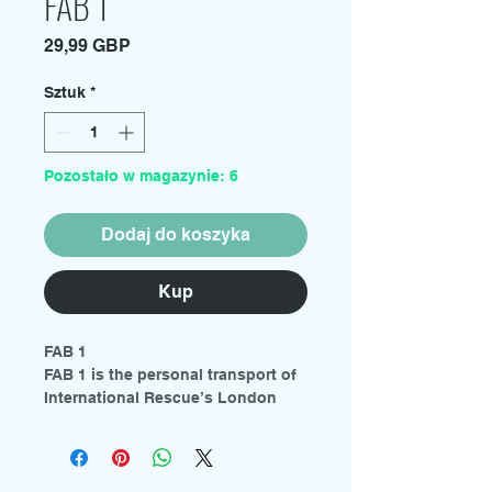
FAB 1
Cena
29,99 GBP
Sztuk
*
Pozostało w magazynie: 6
Dodaj do koszyka
Kup
FAB 1
FAB 1 is the personal transport of
International Rescue’s London
agent Lady Penelope Creighton-
Ward. The highly modified Rolls-
Royce is driven by Lady
Penelope’s chauffeur Aloysius