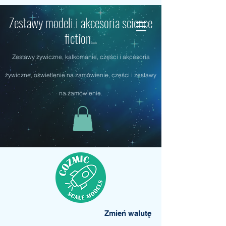
Zestawy modeli i akcesoria science
fiction...
Zestawy żywiczne, kalkomanie, części i akcesoria
żywiczne, oświetlenie na zamówienie, części i zestawy
na zamówienie.
Zmień walutę