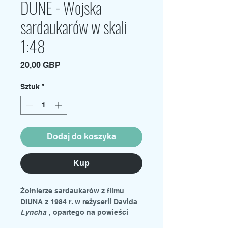
DUNE - Wojska
sardaukarów w skali
1:48
Cena
20,00 GBP
Sztuk
*
Dodaj do koszyka
Kup
Żołnierze sardaukarów z
filmu
DIUNA z 1984 r. w reżyserii Davida
Lyncha
, opartego na powieści
Franka Herberta z 1965 r.