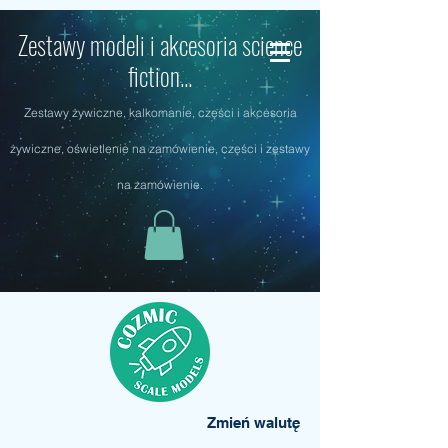
Zestawy modeli i akcesoria science
fiction...
Zestawy żywiczne, kalkomanie, części i akcesoria
żywiczne, oświetlenie na zamówienie, części i zestawy
na zamówienie.
Zmień walutę