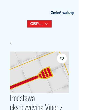
Zmień walutę
GBP (£)
Podstawa
ekspozycyjna Viper z