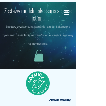
Zestawy modeli i akcesoria science
fiction...
Zestawy żywiczne, kalkomanie, części i akcesoria
żywiczne, oświetlenie na zamówienie, części i zestawy
na zamówienie.
Zmień walutę