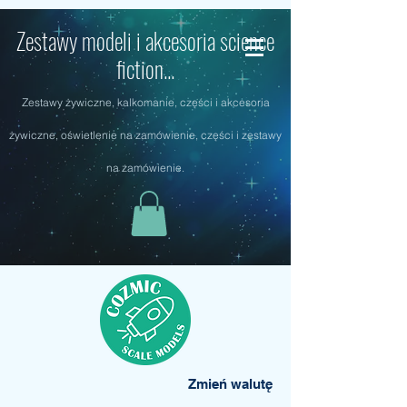
Zestawy modeli i akcesoria science
fiction...
Zestawy żywiczne, kalkomanie, części i akcesoria
żywiczne, oświetlenie na zamówienie, części i zestawy
na zamówienie.
Zmień walutę