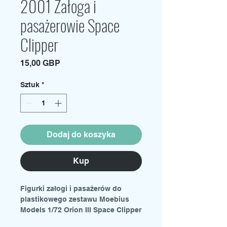
2001 Załoga i
pasażerowie Space
Clipper
Cena
15,00 GBP
Sztuk
*
Dodaj do koszyka
Kup
Figurki załogi i pasażerów do
plastikowego zestawu Moebius
Models 1/72 Orion III Space Clipper
Rzeczywista skala wnętrza tego