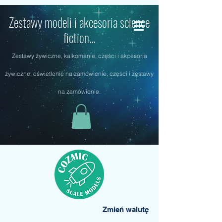
Zestawy modeli i akcesoria science
fiction...
Zestawy żywiczne, kalkomanie, części i akcesoria
żywiczne, oświetlenie na zamówienie, części i zestawy
na zamówienie.
Zmień walutę