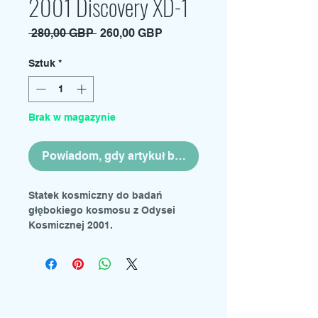
2001 Discovery XD-1
Regularna
Cena
 280,00 GBP 
260,00 GBP
cena
Rabatowa
Sztuk
*
Brak w magazynie
Powiadom, gdy artykuł będzie dostępny
Statek kosmiczny do badań
głębokiego kosmosu z Odysei
Kosmicznej 2001.
Model plastikowy do złożenia w
skali 1:144.