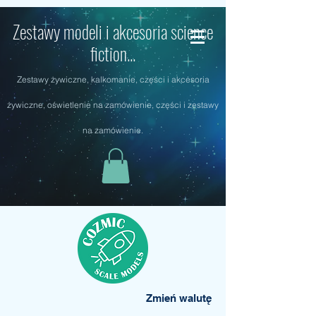
Zestawy modeli i akcesoria science
fiction...
Zestawy żywiczne, kalkomanie, części i akcesoria
żywiczne, oświetlenie na zamówienie, części i zestawy
na zamówienie.
Zmień walutę