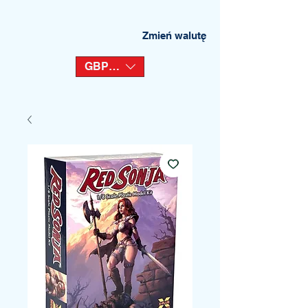
Zmień walutę
GBP (£)