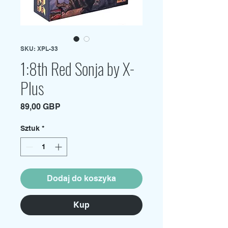
SKU: XPL-33
1:8th Red Sonja by X-
Plus
Cena
89,00 GBP
Sztuk
*
Dodaj do koszyka
Kup