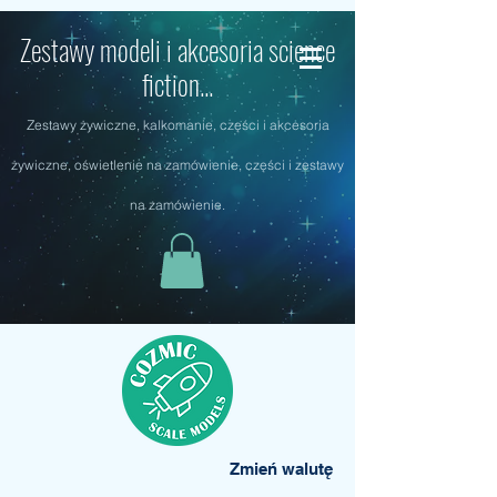
Zestawy modeli i akcesoria science
fiction...
Zestawy żywiczne, kalkomanie, części i akcesoria
żywiczne, oświetlenie na zamówienie, części i zestawy
na zamówienie.
Zmień walutę