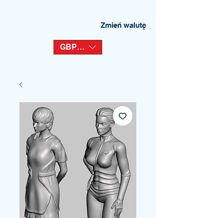
Zmień walutę
GBP (£)