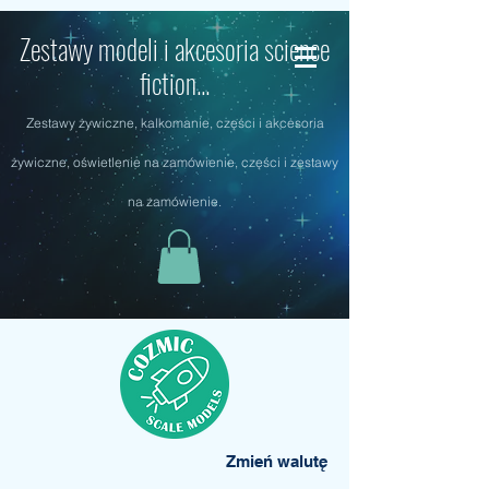
Zestawy modeli i akcesoria science
fiction...
Zestawy żywiczne, kalkomanie, części i akcesoria
żywiczne, oświetlenie na zamówienie, części i zestawy
na zamówienie.
Zmień walutę