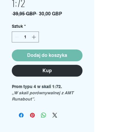
1:72
Regularna
Cena
 39,95 GBP 
30,00 GBP
cena
Rabatowa
Sztuk
*
Dodaj do koszyka
Kup
Prom typu 4 w skali 1:72.
„W skali porównywalnej z AMT
Runabout”.
Materiał: Biała żywica
wymiary: 128 mm (dł.) x 66 mm
(szer.) x 37,5 mm (wys.)
Wymaga budowy i malowania.
Zawartość: