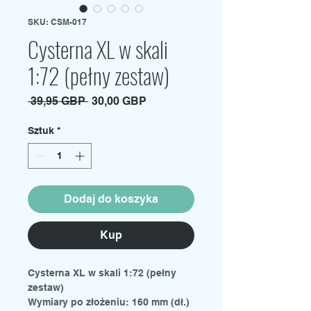
SKU: CSM-017
Cysterna XL w skali
1:72 (pełny zestaw)
Regularna
Cena
 39,95 GBP 
30,00 GBP
cena
Rabatowa
Sztuk
*
Dodaj do koszyka
Kup
Cysterna XL w skali 1:72 (pełny
zestaw)
Wymiary po złożeniu: 160 mm (dł.)