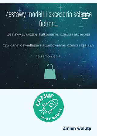
Zestawy modeli i akcesoria science
fiction...
Zestawy żywiczne, kalkomanie, części i akcesoria
żywiczne, oświetlenie na zamówienie, części i zestawy
na zamówienie.
Zmień walutę