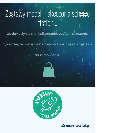
Zestawy modeli i akcesoria science
fiction...
Zestawy żywiczne, kalkomanie, części i akcesoria
żywiczne, oświetlenie na zamówienie, części i zestawy
na zamówienie.
Zmień walutę