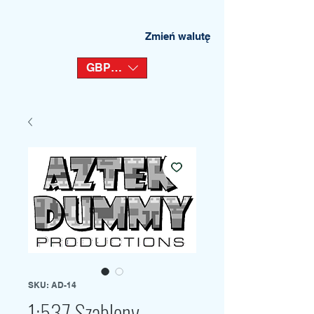
Zmień walutę
GBP (£)
SKU: AD-14
1:537 Szablony