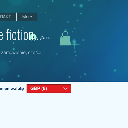
TAKT
More
fiction...
Zaloguj się
 zamówienie, części i
GBP (£)
mień walutę