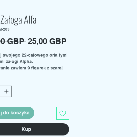
 Załoga Alfa
M-205
Regularna
Cena
00 GBP 
25,00 GBP
cena
Rabatowa
j swojego 22-calowego orła tymi
mi załogi Alpha.
nie zawiera 9 figurek z szarej
j do koszyka
Kup