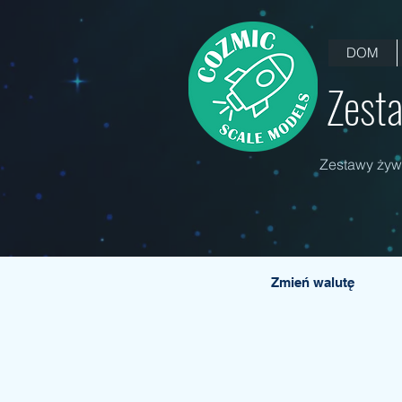
DOM
Zesta
Zestawy żywi
Zmień walutę