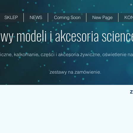
SKLEP
NEWS
Coming Soon
New Page
KON
wy modeli i akcesoria science 
czne, kalkomanie, części i akcesoria żywiczne, oświetlenie na
zestawy na zamówienie.
Z