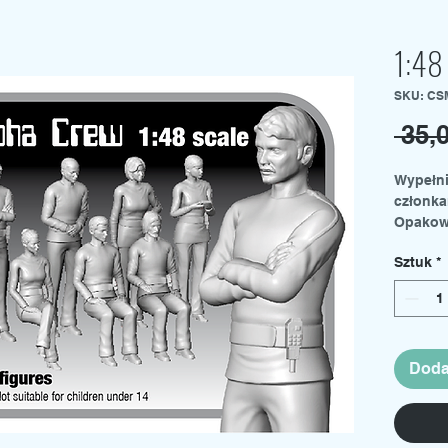
1:48
SKU: CS
 35,
Wypełni
członka
Opakowa
żywicy.
Sztuk
*
Doda