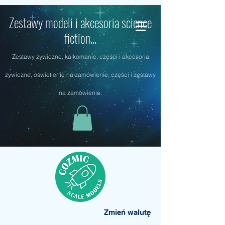
Zestawy modeli i akcesoria science
fiction...
Zestawy żywiczne, kalkomanie, części i akcesoria
żywiczne, oświetlenie na zamówienie, części i zestawy
na zamówienie.
Zmień walutę