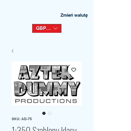
Zmień walutę
GBP (£)
SKU: AD-75
1:350 Szablony klasy