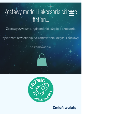
Zestawy modeli i akcesoria science
fiction...
Zestawy żywiczne, kalkomanie, części i akcesoria
żywiczne, oświetlenie na zamówienie, części i zestawy
na zamówienie.
Zmień walutę